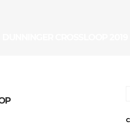
DUNNINGER CROSSLOOP 2019
S
fo
OP
C