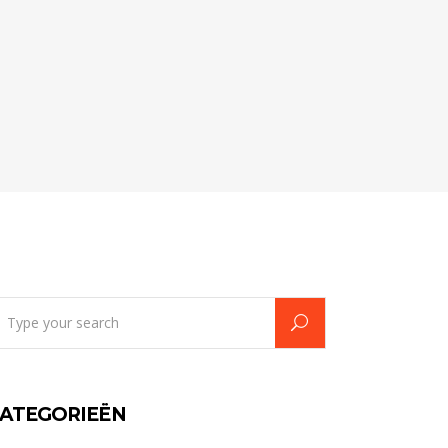
earch
r:
ATEGORIEËN