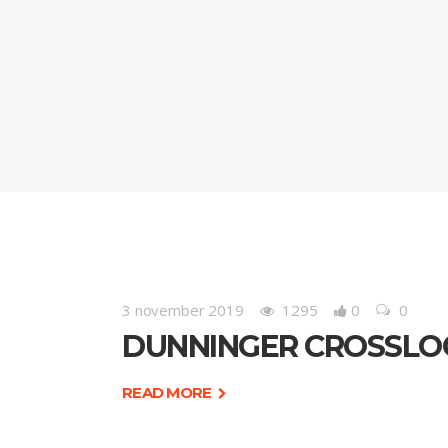
3 november 2019
1295
0
0
DUNNINGER CROSSLO
READ MORE