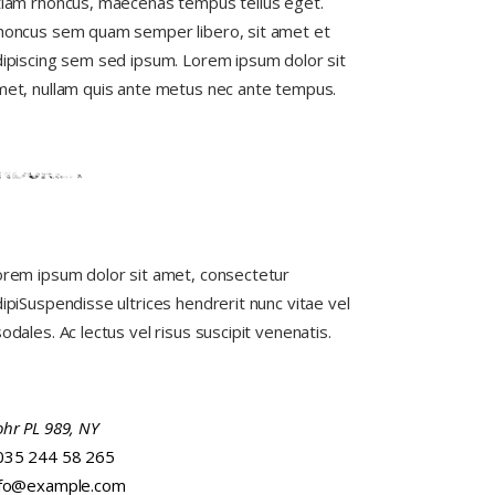
tiam rhoncus, maecenas tempus tellus eget.
honcus sem quam semper libero, sit amet et
ipiscing sem sed ipsum. Lorem ipsum dolor sit
met, nullam quis ante metus nec ante tempus.
orem ipsum dolor sit amet, consectetur
ipiSuspendisse ultrices hendrerit nunc vitae vel
odales. Ac lectus vel risus suscipit venenatis.
hr PL 989, NY
035 244 58 265
nfo@example.com